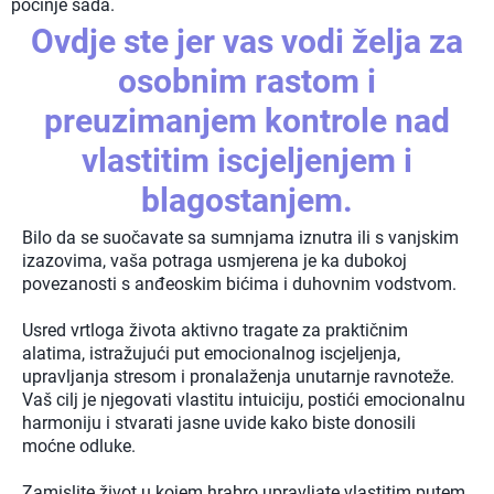
počinje sada.
Ovdje ste jer vas vodi želja za
osobnim rastom i
preuzimanjem kontrole nad
vlastitim iscjeljenjem i
blagostanjem.
Bilo da se suočavate sa sumnjama iznutra ili s vanjskim
izazovima, vaša potraga usmjerena je ka dubokoj
povezanosti s anđeoskim bićima i duhovnim vodstvom.
Usred vrtloga života aktivno tragate za praktičnim
alatima, istražujući put emocionalnog iscjeljenja,
upravljanja stresom i pronalaženja unutarnje ravnoteže.
Vaš cilj je njegovati vlastitu intuiciju, postići emocionalnu
harmoniju i stvarati jasne uvide kako biste donosili
moćne odluke.
Zamislite život u kojem hrabro upravljate vlastitim putem,