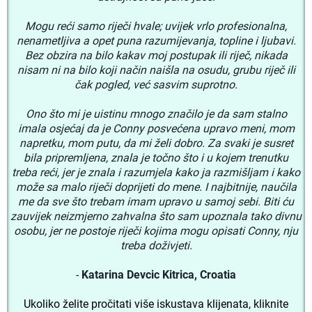
Mogu reći samo riječi hvale; uvijek vrlo profesionalna,
nenametljiva a opet puna razumijevanja, topline i ljubavi.
Bez obzira na bilo kakav moj postupak ili riječ, nikada
nisam ni na bilo koji način naišla na osudu, grubu riječ ili
čak pogled, već sasvim suprotno.
Ono što mi je uistinu mnogo značilo je da sam stalno
imala osjećaj da je Conny posvećena upravo meni, mom
napretku, mom putu, da mi želi dobro. Za svaki je susret
bila pripremljena, znala je točno što i u kojem trenutku
treba reći, jer je znala i razumjela kako ja razmišljam i kako
može sa malo riječi doprijeti do mene. I najbitnije, naučila
me da sve što trebam imam upravo u samoj sebi. Biti ću
zauvijek neizmjerno zahvalna što sam upoznala tako divnu
osobu, jer ne postoje riječi kojima mogu opisati Conny, nju
treba doživjeti.
-
Katarina Devcic Kitrica, Croatia
Ukoliko
želite pročitati više iskustava klijenata, kliknite