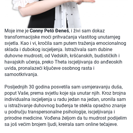
Moje ime je
Conny Petö Đeneš
, i živi sam dokaz
transformacijske moći prihvaćanja vlastitog unutarnjeg
svjetla. Kao i vi, kročila sam putem traženja emocionalnog
sklada i dubokog iscjeljenja. Istraživala sam dubine
duhovne mudrosti, od Vedskih, kršćanskih, budističkih i
havajskih učenja, preko Theta iscjeljivanja do anđeoskih
uvida, pronalazeći ključeve osobnog rasta i
samootkrivanja.
Posljednjih 30 godina posvetila sam usmjeravanju duša,
poput Vaše, prema svjetlu koje sja unutar njih. Kroz brojna
individualna iscjeljenja u radu jedan na jedan, uronila sam
u istraživanje duhovnog buđenja te stekla opsežno znanje
u području transpersonalne psihologije, iscjeljivanja i
prirodne medicine. Vođena željom da tu mudrost podijelim
sa još većim brojem ljudi, kreirala sam online tečajeve.