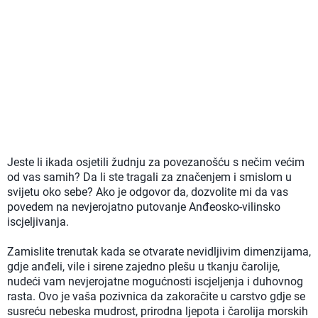
Jeste li ikada osjetili žudnju za povezanošću s nečim većim
od vas samih? Da li ste tragali za značenjem i smislom u
svijetu oko sebe? Ako je odgovor da, dozvolite mi da vas
povedem na nevjerojatno putovanje Anđeosko-vilinsko
iscjeljivanja.
Zamislite trenutak kada se otvarate nevidljivim dimenzijama,
gdje anđeli, vile i sirene zajedno plešu u tkanju čarolije,
nudeći vam nevjerojatne mogućnosti iscjeljenja i duhovnog
rasta. Ovo je vaša pozivnica da zakoračite u carstvo gdje se
susreću nebeska mudrost, prirodna ljepota i čarolija morskih