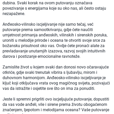
dubina. Svaki korak na ovom putovanju označava
povezivanje s energijama koje su oko nas, ali često ostaju
nezapažene.
Anđeosko-vilinsko iscjeljivanje nije samo tečaj, već
putovanje prema samootkrivanju, gdje ćete naučiti
umjetnost primanja anđeoskih, vilinskih i sirenskih poruka,
uroniti u melodije prirode i oceana te otvoriti svoje srce za
božansku prisutnost oko vas. Ovdje ćete pronaći alate za
prevladavanje unutarnjih izazova, razvoj svojih intuitivnih
darova i postizanje emocionalne ravnoteže.
Zamislite život u kojem svaki dan donosi novo očaravajuće
otkriće, gdje svaki trenutak vibrira s ljubavlju, mirom i
duhovnom harmonijom. Anđeosko-vilinsko iscjeljivanje je
ključ koji otključava vrata ovog magičnog svijeta, pozivajući
vas da istražite i osjetite sve što on ima za ponuditi.
Jeste li spremni prigrliti ovo iscjeljujuće putovanje, dopustiti
da vas vode anđeli, vile i sirene prema životu obogaćenom
značenjem, ljepotom i melodijama oceana? Vaše putovanje