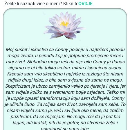
Želite li saznati više o meni? Kliknite
OVDJE
.
Moj susret i iskustvo sa Conny počinju u najtežem periodu
moga života, u periodu koji je potpuno promijenio mene i
moj život. Slobodno mogu reći da nije bilo Conny ja danas
sigurno ne bi bila toliko sretna, mirna i ispunjena osoba.
Krenula sam vrlo skeptično i najviše iz razloga što nisam
vidjela drugi izlaz, a bila sam svjesna da sama ne mogu.
Skepticizam je ubrzo zamijenilo veliko povjerenje i vjera, jer
sam vidjela koliko se s vremenom bolje osjećam. Teško mi
je uopće opisati transformaciju koju sam doživjela, Conny
je učinila čudo. Zavoljela sam život, zavoljela sam sebe. To
nisam vidjela samo ja, već i svi ljudi oko mene, da zračim
pozitivom, da se mijenjam. Ne mogu reći da je put bio
lagan, niti kratak, niti da je gotov, no stvorena želja i
ustrajnost su puno jače.